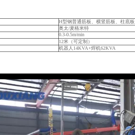
H型钢普通筋板、横竖筋板、柱底
奥太/麦格米特
0.3-0.5m/min
12米（可定制）
机器人14KVA+焊机62KVA