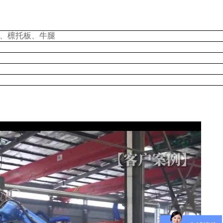
板、檩托板、牛腿